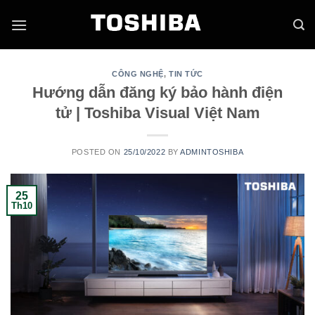
Skip
to
content
CÔNG NGHỆ
,
TIN TỨC
Hướng dẫn đăng ký bảo hành điện
tử | Toshiba Visual Việt Nam
POSTED ON
25/10/2022
BY
ADMINTOSHIBA
25
Th10