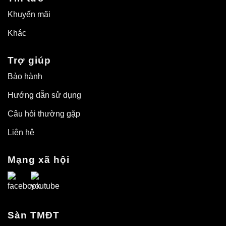
hiển
thị
Khuyến mãi
thế
hệ
Khác
mới
Trợ giúp
Bảo hành
Hướng dẫn sử dụng
Câu hỏi thường gặp
Liên hệ
Mạng xã hội
Sàn TMĐT