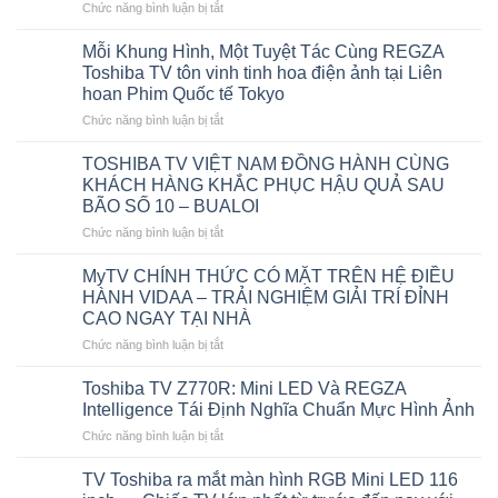
ở
Chức năng bình luận bị tắt
REGZA
Trình
Mỗi Khung Hình, Một Tuyệt Tác Cùng REGZA
Diễn
Toshiba TV tôn vinh tinh hoa điện ảnh tại Liên
Công
hoan Phim Quốc tế Tokyo
Nghệ
ở
Chức năng bình luận bị tắt
ZR
Mỗi
Thế
Khung
Hệ
TOSHIBA TV VIỆT NAM ĐỒNG HÀNH CÙNG
Hình,
Mới
KHÁCH HÀNG KHẮC PHỤC HẬU QUẢ SAU
Một
Tại
BÃO SỐ 10 – BUALOI
Tuyệt
CES
ở
Chức năng bình luận bị tắt
Tác
2026
TOSHIBA
Cùng
Nâng
TV
REGZA
tầm
MyTV CHÍNH THỨC CÓ MẶT TRÊN HỆ ĐIỀU
VIỆT
Toshiba
Hình
HÀNH VIDAA – TRẢI NGHIỆM GIẢI TRÍ ĐỈNH
NAM
TV
ảnh,
CAO NGAY TẠI NHÀ
ĐỒNG
tôn
Âm
ở
Chức năng bình luận bị tắt
HÀNH
vinh
thanh
MyTV
CÙNG
tinh
và
CHÍNH
KHÁCH
hoa
Khám
Toshiba TV Z770R: Mini LED Và REGZA
THỨC
HÀNG
điện
phá
Intelligence Tái Định Nghĩa Chuẩn Mực Hình Ảnh
CÓ
KHẮC
ảnh
Nội
ở
Chức năng bình luận bị tắt
MẶT
PHỤC
tại
dung
Toshiba
TRÊN
HẬU
Liên
với
TV
HỆ
TV Toshiba ra mắt màn hình RGB Mini LED 116
QUẢ
hoan
Trí
Z770R:
ĐIỀU
SAU
Phim