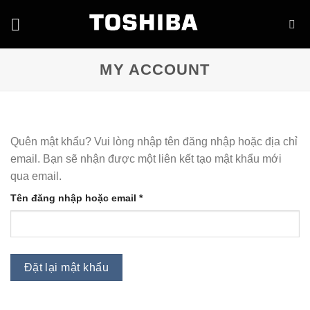
Skip
to
content
MY ACCOUNT
Quên mật khẩu? Vui lòng nhập tên đăng nhập hoặc địa chỉ
email. Bạn sẽ nhận được một liên kết tạo mật khẩu mới
qua email.
Bắt
Tên đăng nhập hoặc email
*
buộc
Đặt lại mật khẩu