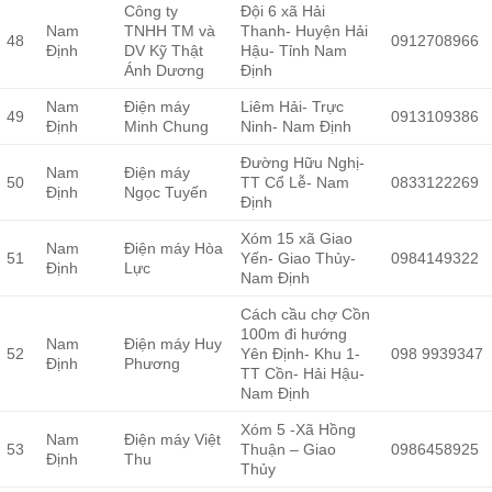
Công ty
Đội 6 xã Hải
Nam
TNHH TM và
Thanh- Huyện Hải
48
0912708966
Định
DV Kỹ Thật
Hậu- Tỉnh Nam
Ánh Dương
Định
Nam
Điện máy
Liêm Hải- Trực
49
0913109386
Định
Minh Chung
Ninh- Nam Định
Đường Hữu Nghị-
Nam
Điện máy
50
TT Cổ Lễ- Nam
0833122269
Định
Ngọc Tuyến
Định
Xóm 15 xã Giao
Nam
Điện máy Hòa
51
Yến- Giao Thủy-
0984149322
Định
Lực
Nam Định
Cách cầu chợ Cồn
100m đi hướng
Nam
Điện máy Huy
52
Yên Định- Khu 1-
098 9939347
Định
Phương
TT Cồn- Hải Hậu-
Nam Định
Xóm 5 -Xã Hồng
Nam
Điện máy Việt
53
Thuận – Giao
0986458925
Định
Thu
Thủy