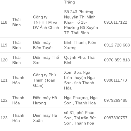
Trăng
Số 243 Phường
Công ty
Nguyễn Thị Minh
Thái
118
TNHH TM và
Khai- Tổ 15-
0916117122
Bình
DV Ánh Chinh
Phường Bồ Xuyên-
TP. Thải Bình
Thái
Điện máy
Bình Thanh, Kiến
119
0912 720 608
Bình
Biền Tuyết
Xương
Thái
Điện máy Thế
Quỳnh Phụ, Thái
120
0976 859 818
Bình
Sơn
Bình
Xóm 8 xã Nga
Công ty Phú
Thanh
Liên- huyện Nga
121
Thịnh (Toàn
0988111773
Hóa
Sơn- tỉnh Thanh
Gấm)
Hóa
Thanh
Điện máy Hồ
Nga Phượng, Nga
122
0979269485
Hóa
Hương
Sơn , Thanh Hoá
số 31, phố Phúc
Thanh
Điện máy Hà
123
Sơn, Thị trấn Bút
0987330757
Hóa
Xuân
Sơn, Thanh hoá