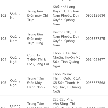
Khối phố Long
Trung tâm
Xuyên 1, Thị trấn
Quảng
102
Điện máy Chí
Nam Phước, Duy
0905125636
Nam
Trực
Xuyên, Quảng
Nam
Đường 610, TT.
Trung tâm
Quảng
Nam Phước, Duy
103
Điện máy
0905877375
Nam
Xuyên, Quảng
Trực Tùng
Nam
Thôn 3, Xã Đức
Công Ty
Quảng
Nhuận, Huyện Mộ
104
TNHH TM &
0914028677
Ngãi
Đức, Tỉnh Quảng
DV Quang Lợi
Ngãi
Thôn Phước
Trung Tâm
Thịnh, Quốc lộ 1A,
Quảng
105
Điện Máy
Xã Đức Thạnh, H.
0983857568
Ngãi
Đăng Nho 2
Mộ Đức, T. Quảng
Ngãi
226-228 Phạm
Trung Tâm
Văn Đồng, Thị
Quảng
106
Điện Máy Duy
Trấn Ba Tơ, Huyện
0914163332