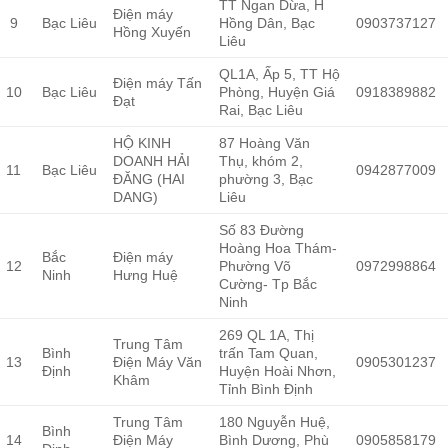
TT Ngan Dừa, H
Điện máy
9
Bạc Liêu
Hồng Dân, Bạc
0903737127
Hồng Xuyến
Liêu
QL1A, Ấp 5, TT Hộ
Điện máy Tấn
10
Bạc Liêu
Phòng, Huyện Giá
0918389882
Đạt
Rai, Bạc Liêu
HỘ KINH
87 Hoàng Văn
DOANH HẢI
Thụ, khóm 2,
11
Bạc Liêu
0942877009
ĐĂNG (HAI
phường 3, Bạc
DANG)
Liêu
Số 83 Đường
Hoàng Hoa Thám-
Bắc
Điện máy
12
Phường Võ
0972998864
Ninh
Hưng Huệ
Cường- Tp Bắc
Ninh
269 QL 1A, Thị
Trung Tâm
Bình
trấn Tam Quan,
13
Điện Máy Văn
0905301237
Định
Huyện Hoài Nhơn,
Khâm
Tỉnh Bình Định
Trung Tâm
180 Nguyễn Huệ,
Bình
14
Điện Máy
Bình Dương, Phù
0905858179