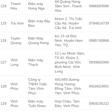
4A Quảng Hùng-
Thanh
Điện máy
124
Sầm Sơn- Thanh
0986583586
Hóa
Hưng Nga
Hóa
Khóm 2, Thị Trấn
Điện máy Bảy
125
Trà Vinh
Cầu Kê, Huyện
0784814739
Đan
Cầu Kê, Trà Vinh
km 23 xã Đức
Tuyên
Điện Máy
126
Ninh, Huyện Hàm
0985740868
Quang
Quang Hưng
Yên, TQ
12 Lưu Nhơn Sâm,
Tổ 42, Khóm 1,
Vĩnh
Điện máy
127
phường Cái Vồn,
0939802080
Long
Thạch
Bình Minh, Vĩnh
Long
Công ty
491/493 đường
Vĩnh
TNHH Tuấn
Hùng Vương-
128
0916623001
Phúc
Tám Vĩnh
Đồng Tâm- Vĩnh
Phúc
Yên- Vĩnh Phúc
Vĩnh
Điện máy
Hợp Châu, Tam
129
0969235222
Phúc
Tuấn Đoan
Đảo, Vinh Phúc