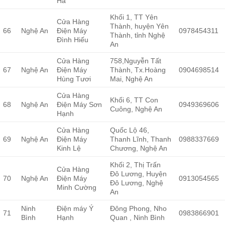
Hà
Khối 1, TT Yên
Cửa Hàng
Thành, huyện Yên
66
Nghệ An
Điện Máy
0978454311
Thành, tỉnh Nghệ
Đình Hiếu
An
Cửa Hàng
758,Nguyễn Tất
67
Nghệ An
Điện Máy
Thành, Tx.Hoàng
0904698514
Hùng Tươi
Mai, Nghệ An
Cửa Hàng
Khối 6, TT Con
68
Nghệ An
Điện Máy Sơn
0949369606
Cuông, Nghệ An
Hạnh
Cửa Hàng
Quốc Lộ 46,
69
Nghệ An
Điện Máy
Thanh Lĩnh, Thanh
0988337669
Kinh Lệ
Chương, Nghệ An
Khối 2, Thị Trấn
Cửa Hàng
Đô Lương, Huyện
70
Nghệ An
Điện Máy
0913054565
Đô Lương, Nghệ
Minh Cường
An
Ninh
Điện máy Ý
Đông Phong, Nho
71
0983866901
Bình
Hạnh
Quan , Ninh Bình