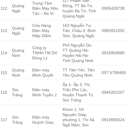
117 Phạm Văn
Trung Tâm
Quảng
Đồng, TT Ba Tơ,
112
Điện Máy Hữu
0905428738
Ngãi
huyện Ba Tơ, Tỉnh
Tân – Ba Vì
Quảng Ngãi
Cửa Hàng
163 Nguyễn Tự
Quảng
113
Điện Máy
Tân, Châu ổ, Bình
0982851092
Ngãi
Hiệp Diễm
Sơn, Quảng Ngãi
Phố Nguyễn Du-
Công ty
Quảng
TT Quảng Hà-
114
TNHH TM DV
0918959880
Ninh
Huyện Hải Hà-
Đông Lý
Tỉnh Quảng Ninh
Quảng
Điện máy
TT Tiên Yên, Tiên
115
097 6798468
Ninh
Minh Quyết
Yên Quảng Ninh
Ấp 1- Ấp 3, Thị
Sóc
Điện máy
Trấn Phú Lộc,
116
0945262207
Trăng
Minh Tuyền 2
Huyện Thạnh Trị,
Sóc Trăng
Khóm 1, Võ
Nguyên Giáp,
Sóc
Điện máy
117
phường 1, Thị Xã
0919869324
Trăng
Huỳnh Giao
Ngã Năm, Sóc