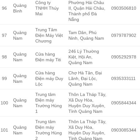
Công ty
Phường Hải Châu
Quảng
96
TNHH Thúy
II, Quận Hải Châu,
0903506810
Bình
Mai
Thành phố Đà
Nẵng
Trung Tâm
Quảng
Tam Dân, Phú
97
Điện Máy Việt
0979787902
Nam
Ninh, Quảng Nam
Chương
246 Lý Thường
Quảng
Cửa hàng
98
Kiệt, Hội An,
0905292978
Nam
Điện máy Titi
Quảng Nam
Cửa hàng
Chợ Hà Tân, Đại
Quảng
99
Điện máy Duy
Lãnh, Đại Lộc,
0935333111
Nam
Lộc
Quảng Nam
Trung tâm
Thôn La Tháp Tây,
Quảng
Điện máy
Xã Duy Hòa,
100
0905844344
Nam
Trường Hùng
Huyện Duy Xuyên,
1
Tỉnh Quảng Nam
Trung tâm
Thôn La Tháp Tây,
Quảng
Điện máy
Xã Duy Hòa,
101
0903085344
Nam
Trường Hùng
Huyện Duy Xuyên,
2
Tỉnh Quảng Nam