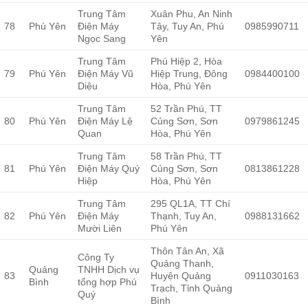
Trung Tâm
Xuân Phu, An Ninh
78
Phú Yên
Điện Máy
Tây, Tuy An, Phú
0985990711
Ngọc Sang
Yên
Trung Tâm
Phú Hiệp 2, Hòa
79
Phú Yên
Điện Máy Vũ
Hiệp Trung, Đông
0984400100
Diệu
Hòa, Phú Yên
Trung Tâm
52 Trần Phú, TT
80
Phú Yên
Điện Máy Lệ
Củng Sơn, Sơn
0979861245
Quan
Hòa, Phú Yên
Trung Tâm
58 Trần Phú, TT
81
Phú Yên
Điện Máy Quý
Củng Sơn, Sơn
0813861228
Hiệp
Hòa, Phú Yên
Trung Tâm
295 QL1A, TT Chí
82
Phú Yên
Điện Máy
Thạnh, Tuy An,
0988131662
Mười Liên
Phú Yên
Thôn Tân An, Xã
Công Ty
Quảng Thanh,
Quảng
TNHH Dịch vụ
83
Huyện Quảng
0911030163
Bình
tổng hợp Phú
Trạch, Tỉnh Quảng
Quý
Bình