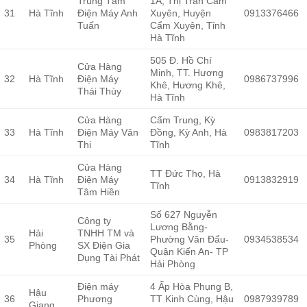
Trung Tâm
1A, Thị Trấn Cẩm
31
Hà Tĩnh
Điện Máy Anh
Xuyên, Huyện
0913376466
Tuấn
Cẩm Xuyên, Tỉnh
Hà Tĩnh
505 Đ. Hồ Chí
Cửa Hàng
Minh, TT. Hương
32
Hà Tĩnh
Điện Máy
0986737996
Khê, Hương Khê,
Thái Thùy
Hà Tĩnh
Cửa Hàng
Cẩm Trung, Kỳ
33
Hà Tĩnh
Điện Máy Vân
Đồng, Kỳ Anh, Hà
0983817203
Thi
Tĩnh
Cửa Hàng
TT Đức Thọ, Hà
34
Hà Tĩnh
Điện Máy
0913832919
Tĩnh
Tâm Hiền
Số 627 Nguyễn
Công ty
Lương Bằng-
Hải
TNHH TM và
35
Phường Văn Đẩu-
0934538534
Phòng
SX Điện Gia
Quận Kiến An- TP
Dụng Tài Phát
Hải Phòng
Điện máy
4 Ấp Hòa Phụng B,
Hậu
36
Phương
TT Kinh Cùng, Hậu
0987939789
Giang