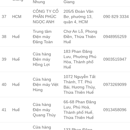
Nhung
Giang
CÔNG TY CỔ
205/5 Đoàn Văn
37
HCM
PHẦN PHÚC
Bơ, phường 13,
090 829 3334
NGỌC ANH
quận 4, HCM
Trung tâm
Chợ An Lỗ, Phong
38
Huế
Điện máy
Điền, Thừa Thiên
0948955259
Đăng Toàn
Huế
183 Phan Đăng
Cửa hàng
Lưu, Phường Phú
39
Huế
Điện máy
0903515947
Hòa, Thành phố
Hồng Lợi
Huế
1072 Nguyễn Tất
Cửa hàng
Thành, TT. Phú
40
Huế
Điện máy Việt
0973269099
Bài, Hương Thủy,
Hùng
Thừa Thiên Huế
66-68 Phan Đăng
Cửa hàng
Lưu, Phú Hoà,
41
Huế
Điện máy
0913458096
Thành phố Huế,
Quang Thúy
Thừa Thiên Huế
Cửa hàng
133 Phan Đăng