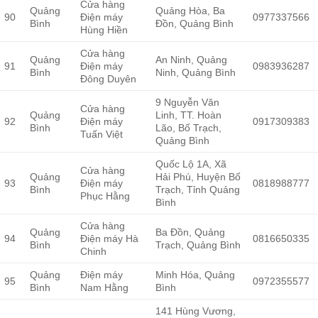
Cửa hàng
Quảng
Quảng Hòa, Ba
90
Điện máy
0977337566
Bình
Đồn, Quảng Bình
Hùng Hiền
Cửa hàng
Quảng
An Ninh, Quảng
91
Điện máy
0983936287
Bình
Ninh, Quảng Bình
Đông Duyên
9 Nguyễn Văn
Cửa hàng
Quảng
Linh, TT. Hoàn
92
Điện máy
0917309383
Bình
Lão, Bố Trạch,
Tuấn Việt
Quảng Bình
Quốc Lộ 1A, Xã
Cửa hàng
Quảng
Hải Phú, Huyện Bố
93
Điện máy
0818988777
Bình
Trạch, Tỉnh Quảng
Phục Hằng
Bình
Cửa hàng
Quảng
Ba Đồn, Quảng
94
Điện máy Hà
0816650335
Bình
Trạch, Quảng Bình
Chinh
Quảng
Điện máy
Minh Hóa, Quảng
95
0972355577
Bình
Nam Hằng
Bình
141 Hùng Vương,