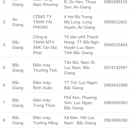
2
B, Óc Heo, Thoại
0982499119
Giang
Nam Khương
Sơn, An Giang
CÔNG TY
4 Hai Bà Trưng,
An
3
TNHH TÀI
Mỹ Long, Long
0909511661
Giang
PHONG
Xuyên, An Giang
Công ty
Tổ dân phố Thanh
Bắc
TNHH MTV
Hưng- TT Đồi Ngô-
4
0948225464
Giang
XNK Tân Đại
Huyện Lục Nam-
Phát
Tỉnh Bắc Giang
Tân Bùi, Nam Dị,
Bắc
Điện máy
5
Lục Nam, Bắc
0974732997
Giang
Thưởng Tỉnh
Giang
Bắc
Điện máy
TT Trũ- Lục Ngạn-
6
0983441888
Giang
Bình Xuân
Bắc Giang
Phố Kim, Phượng
Bắc
Điện máy
7
Sơn, Lục Ngạn,
0982891063
Giang
Trung Thưa
Bắc Giang
Bắc
Điện máy
Xã Đan- Hội Lục
8
0963690190
Giang
Trường Hằng
Nam- Bắc Giang