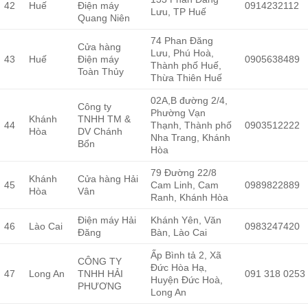
42
Huế
Điện máy
0914232112
Lưu, TP Huế
Quang Niên
74 Phan Đăng
Cửa hàng
Lưu, Phú Hoà,
43
Huế
Điện máy
0905638489
Thành phố Huế,
Toàn Thủy
Thừa Thiên Huế
02A,B đường 2/4,
Công ty
Phường Vạn
Khánh
TNHH TM &
44
Thạnh, Thành phố
0903512222
Hòa
DV Chánh
Nha Trang, Khánh
Bổn
Hòa
79 Đường 22/8
Khánh
Cửa hàng Hải
45
Cam Linh, Cam
0989822889
Hòa
Vân
Ranh, Khánh Hòa
Điện máy Hải
Khánh Yên, Văn
46
Lào Cai
0983247420
Đăng
Bàn, Lào Cai
Ấp Bình tả 2, Xã
CÔNG TY
Đức Hòa Hạ,
47
Long An
TNHH HẢI
091 318 0253
Huyện Đức Hoà,
PHƯƠNG
Long An