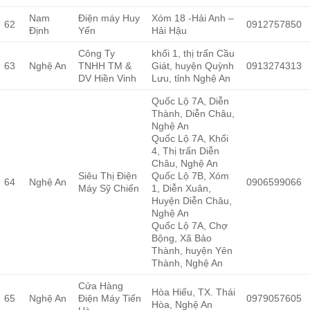
Nam
Điện máy Huy
Xóm 18 -Hải Anh –
62
0912757850
Định
Yến
Hải Hậu
Công Ty
khối 1, thị trấn Cầu
63
Nghệ An
TNHH TM &
Giát, huyện Quỳnh
0913274313
DV Hiền Vinh
Lưu, tỉnh Nghệ An
Quốc Lộ 7A, Diễn
Thành, Diễn Châu,
Nghệ An
Quốc Lộ 7A, Khối
4, Thị trấn Diễn
Châu, Nghệ An
Siêu Thị Điện
Quốc Lộ 7B, Xóm
64
Nghệ An
0906599066
Máy Sỹ Chiến
1, Diễn Xuân,
Huyện Diễn Châu,
Nghệ An
Quốc Lộ 7A, Chợ
Bộng, Xã Bảo
Thành, huyện Yên
Thành, Nghệ An
Cửa Hàng
Hòa Hiếu, TX. Thái
65
Nghệ An
Điện Máy Tiến
0979057605
Hòa, Nghệ An