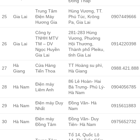
Đồng Tháp
Trung Tâm
Hùng Vương, TT.
25
Gia Lai
Điện Máy
Phú Túc, Krông
0907449666
Hương Gia
Pa, Gia Lai
Công ty
281-283 Hùng
TNHH MTV
Vương, Phường
26
Gia Lai
TM – DV
Hội Thương,
0914220398
Ngọc Huyền
Thành phố Pleiku,
Gia Lai
tỉnh Gia Lai
Hà
Cửa Hàng
TT Hoàng su phì,
27
0988.421.888
Giang
Tiến Thoa
Hà Giang
86 Lê Hoàn- Hai
Điện máy
28
Hà Nam
Bà Trưng- Phủ Lý-
0904056785
Liêm Anh
Hà Nam
Điện máy Duy
Đồng Văn- Hà
29
Hà Nam
0915611883
Nhất
Nam
Điện máy
Đồng Văn- Duy
30
Hà Nam
0975652732
Đồng Tâm
Tiên- Hà Nam
Tổ 14, Quốc Lộ