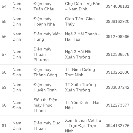
Nam
Điện máy
Chợ Dần – Vụ Bản
54
0944808181
Định
Tuấn Châu
– Nam Định
Nam
Điện máy
Giao Tiến -Giao
55
0988162920
Định
Hoành Nha
Thủy
Nam
Điện máy Việt
Ngã 3 Hải Thanh -
56
0912708966
Định
Hưng
Hải Hậu
Điện máy
Nam
Ngã 3 Hải Hậu –
57
Thuấn
0912386578
Định
Xuân Trường
Phương
Nam
Điện máy
TT. Ninh Cường –
58
0913252836
Định
Thành Công
Trực Ninh
Nam
Điện máy
TT.Xuân Trường –
59
0983887242
Định
Huyền Trình
Xuân Trường
Siêu thị Điện
Nam
TT.Yên Định – Hải
60
máy Phúc
0912273377
Định
Hậu
Thành
Xóm 6 thôn Cát Hạ
Nam
Điện máy Đức
61
– Trực Đại -Trực
0944132726
Định
Thuận
Ninh