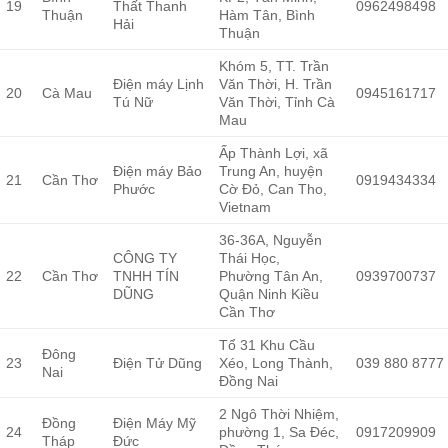
19
Thất Thanh
0962498498
Thuận
Hàm Tân, Bình
Hải
Thuận
Khóm 5, TT. Trần
Điện máy Lịnh
Văn Thời, H. Trần
20
Cà Mau
0945161717
Tú Nữ
Văn Thời, Tỉnh Cà
Mau
Ấp Thành Lợi, xã
Điện máy Bảo
Trung An, huyện
21
Cần Thơ
0919434334
Phước
Cờ Đỏ, Can Tho,
Vietnam
36-36A, Nguyễn
CÔNG TY
Thái Học,
22
Cần Thơ
TNHH TÍN
Phường Tân An,
0939700737
DŨNG
Quận Ninh Kiều
Cần Thơ
Tổ 31 Khu Cầu
Đông
23
Điện Tử Dũng
Xéo, Long Thành,
039 880 8777
Nai
Đồng Nai
2 Ngô Thời Nhiệm,
Đồng
Điện Máy Mỹ
24
phường 1, Sa Đéc,
0917209909
Tháp
Đức