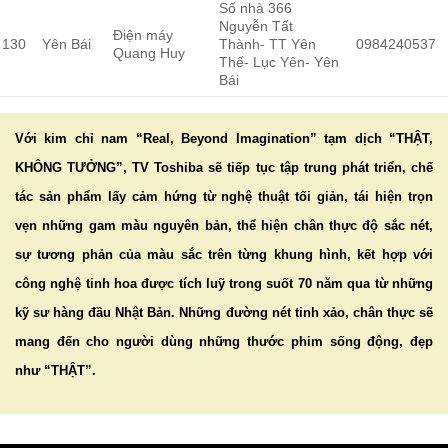
Số nhà 366
Nguyễn Tất
Điện máy
130
Yên Bái
Thành- TT Yên
0984240537
Quang Huy
Thế- Lục Yên- Yên
Bái
Với kim chỉ nam “Real, Beyond Imagination” tạm dịch “THẬT,
KHÔNG TƯỞNG”, TV Toshiba sẽ tiếp tục tập trung phát triển, chế
tác sản phẩm lấy cảm hứng từ nghệ thuật tối giản, tái hiện trọn
vẹn những gam màu nguyên bản, thể hiện chân thực độ sắc nét,
sự tương phản của màu sắc trên từng khung hình, kết hợp với
công nghệ tinh hoa được tích luỹ trong suốt 70 năm qua từ những
kỹ sư hàng đầu Nhật Bản. Những đường nét tinh xảo, chân thực sẽ
mang đến cho người dùng những thước phim sống động, đẹp
như “THẬT”.