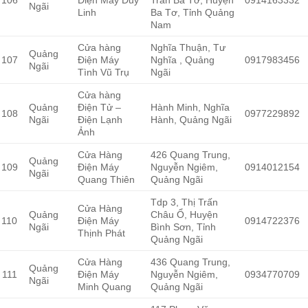
Ngãi
Linh
Ba Tơ, Tỉnh Quảng
Nam
Cửa hàng
Nghĩa Thuận, Tư
Quảng
107
Điện Máy
Nghĩa , Quảng
0917983456
Ngãi
Tình Vũ Trụ
Ngãi
Cửa hàng
Quảng
Điện Tử –
Hành Minh, Nghĩa
108
0977229892
Ngãi
Điện Lạnh
Hành, Quảng Ngãi
Ảnh
Cửa Hàng
426 Quang Trung,
Quảng
109
Điện Máy
Nguyễn Ngiêm,
0914012154
Ngãi
Quang Thiên
Quảng Ngãi
Tdp 3, Thị Trấn
Cửa Hàng
Quảng
Châu Ổ, Huyện
110
Điện Máy
0914722376
Ngãi
Bình Sơn, Tỉnh
Thịnh Phát
Quảng Ngãi
Cửa Hàng
436 Quang Trung,
Quảng
111
Điện Máy
Nguyễn Ngiêm,
0934770709
Ngãi
Minh Quang
Quảng Ngãi