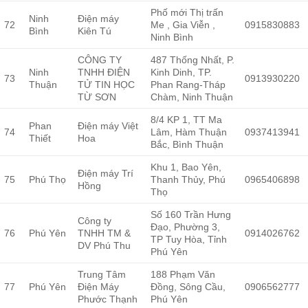
Phố mới Thị trấn
Ninh
Điện máy
72
Me , Gia Viễn ,
0915830883
Bình
Kiên Tú
Ninh Bình
CÔNG TY
487 Thống Nhất, P.
Ninh
TNHH ĐIỆN
Kinh Dinh, TP.
73
0913930220
Thuận
TỬ TIN HỌC
Phan Rang-Tháp
TỪ SƠN
Chàm, Ninh Thuận
8/4 KP 1, TT Ma
Phan
Điện máy Việt
74
Lâm, Hàm Thuận
0937413941
Thiết
Hoa
Bắc, Bình Thuận
Khu 1, Bao Yên,
Điện máy Trí
75
Phú Thọ
Thanh Thủy, Phú
0965406898
Hồng
Thọ
Số 160 Trần Hưng
Công ty
Đạo, Phường 3,
76
Phú Yên
TNHH TM &
0914026762
TP Tuy Hòa, Tỉnh
DV Phú Thu
Phú Yên
Trung Tâm
188 Phạm Văn
77
Phú Yên
Điện Máy
Đồng, Sông Cầu,
0906562777
Phước Thạnh
Phú Yên