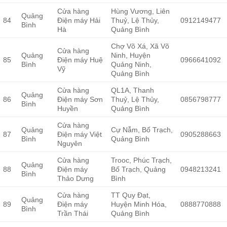
Cửa hàng
Hùng Vương, Liên
Quảng
84
Điện máy Hải
Thuỷ, Lệ Thủy,
0912149477
Bình
Hà
Quảng Bình
Chợ Võ Xá, Xã Võ
Cửa hàng
Quảng
Ninh, Huyện
85
Điện máy Huệ
0966641092
Bình
Quảng Ninh,
Vỹ
Quảng Bình
Cửa hàng
QL1A, Thanh
Quảng
86
Điện máy Sơn
Thuỷ, Lệ Thủy,
0856798777
Bình
Huyền
Quảng Bình
Cửa hàng
Quảng
Cự Nẫm, Bố Trạch,
87
Điện máy Việt
0905288663
Bình
Quảng Bình
Nguyên
Cửa hàng
Trooc, Phúc Trạch,
Quảng
88
Điện máy
Bố Trạch, Quảng
0948213241
Bình
Thảo Dưng
Bình
Cửa hàng
TT Quy Đạt,
Quảng
89
Điện máy
Huyện Minh Hóa,
0888770888
Bình
Trần Thái
Quảng Bình