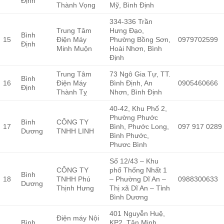
Định
Thành Vọng
Mỹ, Bình Định
334-336 Trần
Trung Tâm
Hưng Đạo,
Bình
15
Điện Máy
Phường Bồng Sơn,
0979702599
Định
Minh Muộn
Hoài Nhơn, Bình
Định
Trung Tâm
73 Ngô Gia Tự, TT.
Bình
16
Điện Máy
Bình Định, An
0905460666
Định
Thành Tỵ
Nhơn, Bình Định
40-42, Khu Phố 2,
Phường Phước
Bình
CÔNG TY
17
Bình, Phước Long,
097 917 0289
Dương
TNHH LINH
Bình Phước,
Phươc Bình
Số 12/43 – Khu
CÔNG TY
phố Thống Nhất 1
Bình
18
TNHH Phú
– Phường Dĩ An –
0988300633
Dương
Thịnh Hưng
Thị xã Dĩ An – Tỉnh
Bình Dương
401 Nguyễn Huệ,
Điện máy Nội
Bình
KP2, Tân Minh,