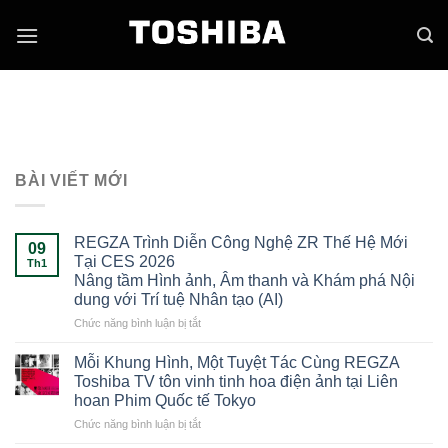
Skip
to
content
BÀI VIẾT MỚI
REGZA Trình Diễn Công Nghệ ZR Thế Hệ Mới
09
Tại CES 2026
Th1
Nâng tầm Hình ảnh, Âm thanh và Khám phá Nội
dung với Trí tuệ Nhân tạo (AI)
ở
Chức năng bình luận bị tắt
REGZA
Trình
Mỗi Khung Hình, Một Tuyệt Tác Cùng REGZA
Diễn
Toshiba TV tôn vinh tinh hoa điện ảnh tại Liên
Công
hoan Phim Quốc tế Tokyo
Nghệ
ở
Chức năng bình luận bị tắt
ZR
Mỗi
Thế