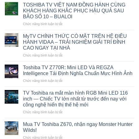
Khung
Hệ
TOSHIBA TV VIỆT NAM ĐỒNG HÀNH CÙNG
Hình,
Mới
KHÁCH HÀNG KHẮC PHỤC HẬU QUẢ SAU
Một
Tại
BÃO SỐ 10 – BUALOI
Tuyệt
CES
ở
Chức năng bình luận bị tắt
Tác
2026
TOSHIBA
Cùng
Nâng
TV
REGZA
tầm
MyTV CHÍNH THỨC CÓ MẶT TRÊN HỆ ĐIỀU
VIỆT
Toshiba
Hình
HÀNH VIDAA – TRẢI NGHIỆM GIẢI TRÍ ĐỈNH
NAM
TV
ảnh,
CAO NGAY TẠI NHÀ
ĐỒNG
tôn
Âm
ở
Chức năng bình luận bị tắt
HÀNH
vinh
thanh
MyTV
CÙNG
tinh
và
CHÍNH
KHÁCH
hoa
Khám
Toshiba TV Z770R: Mini LED Và REGZA
THỨC
HÀNG
điện
phá
Intelligence Tái Định Nghĩa Chuẩn Mực Hình Ảnh
CÓ
KHẮC
ảnh
Nội
ở
Chức năng bình luận bị tắt
MẶT
PHỤC
tại
dung
Toshiba
TRÊN
HẬU
Liên
với
TV
HỆ
TV Toshiba ra mắt màn hình RGB Mini LED 116
QUẢ
hoan
Trí
Z770R:
ĐIỀU
SAU
Phim
inch — Chiếc TV lớn nhất từ trước đến nay với
tuệ
Mini
HÀNH
BÃO
Quốc
Nhân
công nghệ hiển thị thế hệ mới
LED
VIDAA
SỐ
tế
tạo
ở
Chức năng bình luận bị tắt
Và
–
10
Tokyo
(AI)
TV
REGZA
TRẢI
–
Toshiba
Intelligence
Mua TV Toshiba Z670, nhận ngay Monster Hunter
NGHIỆM
BUALOI
ra
Tái
GIẢI
Wilds!
mắt
Định
TRÍ
ở
Chức năng bình luận bị tắt
màn
Nghĩa