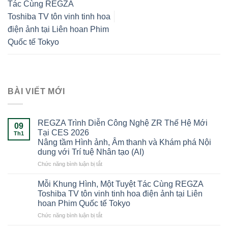
Tác Cùng REGZA
Toshiba TV tôn vinh tinh hoa
điện ảnh tại Liên hoan Phim
Quốc tế Tokyo
BÀI VIẾT MỚI
REGZA Trình Diễn Công Nghệ ZR Thế Hệ Mới
09
Tại CES 2026
Th1
Nâng tầm Hình ảnh, Âm thanh và Khám phá Nội
dung với Trí tuệ Nhân tạo (AI)
ở
Chức năng bình luận bị tắt
REGZA
Trình
Mỗi Khung Hình, Một Tuyệt Tác Cùng REGZA
Diễn
Toshiba TV tôn vinh tinh hoa điện ảnh tại Liên
Công
hoan Phim Quốc tế Tokyo
Nghệ
ở
Chức năng bình luận bị tắt
ZR
Mỗi
Thế