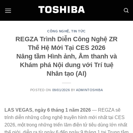
Skip
to
content
CÔNG NGHỆ
,
TIN TỨC
REGZA Trình Diễn Công Nghệ ZR
Thế Hệ Mới Tại CES 2026
Nâng tầm Hình ảnh, Âm thanh và
Khám phá Nội dung với Trí tuệ
Nhân tạo (AI)
POSTED ON
09/01/2026
BY
ADMINTOSHIBA
LAS VEGAS, ngày 6 tháng 1 năm 2026
— REGZA sẽ
trình diễn những công nghệ truyền hình mới nhất tại CES
2026, một trong những triển lãm điện tử tiêu dùng lớn nhất
thế giới, diễn ra từ ngày 6 đến ngày 9 tháng 1 tại Trung tâm