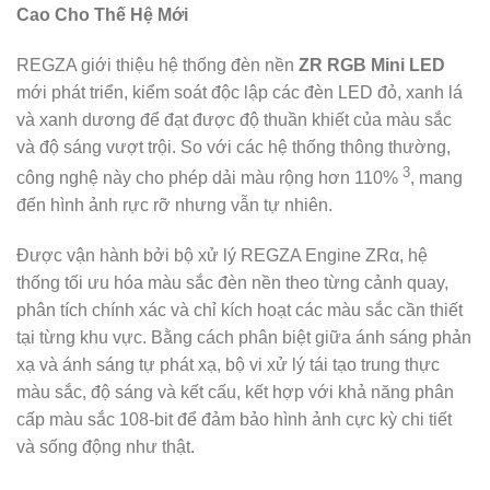
Cao Cho Thế Hệ Mới
REGZA giới thiệu hệ thống đèn nền
ZR RGB Mini LED
mới phát triển, kiểm soát độc lập các đèn LED đỏ, xanh lá
và xanh dương để đạt được độ thuần khiết của màu sắc
và độ sáng vượt trội. So với các hệ thống thông thường,
3
công nghệ này cho phép dải màu rộng hơn 110%
, mang
đến hình ảnh rực rỡ nhưng vẫn tự nhiên.
Được vận hành bởi bộ xử lý REGZA Engine ZRα, hệ
thống tối ưu hóa màu sắc đèn nền theo từng cảnh quay,
phân tích chính xác và chỉ kích hoạt các màu sắc cần thiết
tại từng khu vực. Bằng cách phân biệt giữa ánh sáng phản
xạ và ánh sáng tự phát xạ, bộ vi xử lý tái tạo trung thực
màu sắc, độ sáng và kết cấu, kết hợp với khả năng phân
cấp màu sắc 108-bit để đảm bảo hình ảnh cực kỳ chi tiết
và sống động như thật.