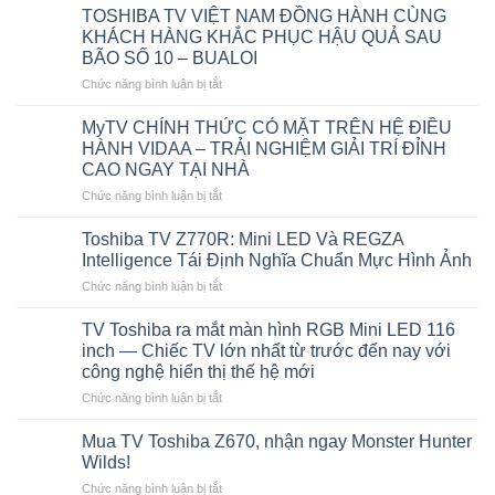
Khung
Hệ
TOSHIBA TV VIỆT NAM ĐỒNG HÀNH CÙNG
Hình,
Mới
KHÁCH HÀNG KHẮC PHỤC HẬU QUẢ SAU
Một
Tại
BÃO SỐ 10 – BUALOI
Tuyệt
CES
ở
Chức năng bình luận bị tắt
Tác
2026
TOSHIBA
Cùng
Nâng
TV
REGZA
tầm
MyTV CHÍNH THỨC CÓ MẶT TRÊN HỆ ĐIỀU
VIỆT
Toshiba
Hình
HÀNH VIDAA – TRẢI NGHIỆM GIẢI TRÍ ĐỈNH
NAM
TV
ảnh,
CAO NGAY TẠI NHÀ
ĐỒNG
tôn
Âm
ở
Chức năng bình luận bị tắt
HÀNH
vinh
thanh
MyTV
CÙNG
tinh
và
CHÍNH
KHÁCH
hoa
Khám
Toshiba TV Z770R: Mini LED Và REGZA
THỨC
HÀNG
điện
phá
Intelligence Tái Định Nghĩa Chuẩn Mực Hình Ảnh
CÓ
KHẮC
ảnh
Nội
ở
Chức năng bình luận bị tắt
MẶT
PHỤC
tại
dung
Toshiba
TRÊN
HẬU
Liên
với
TV
HỆ
TV Toshiba ra mắt màn hình RGB Mini LED 116
QUẢ
hoan
Trí
Z770R:
ĐIỀU
SAU
Phim
inch — Chiếc TV lớn nhất từ trước đến nay với
tuệ
Mini
HÀNH
BÃO
Quốc
Nhân
công nghệ hiển thị thế hệ mới
LED
VIDAA
SỐ
tế
tạo
ở
Chức năng bình luận bị tắt
Và
–
10
Tokyo
(AI)
TV
REGZA
TRẢI
–
Toshiba
Intelligence
Mua TV Toshiba Z670, nhận ngay Monster Hunter
NGHIỆM
BUALOI
ra
Tái
GIẢI
Wilds!
mắt
Định
TRÍ
ở
Chức năng bình luận bị tắt
màn
Nghĩa
ĐỈNH