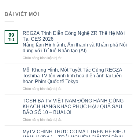
BÀI VIẾT MỚI
REGZA Trình Diễn Công Nghệ ZR Thế Hệ Mới
09
Tại CES 2026
Th1
Nâng tầm Hình ảnh, Âm thanh và Khám phá Nội
dung với Trí tuệ Nhân tạo (AI)
ở
Chức năng bình luận bị tắt
REGZA
Trình
Mỗi Khung Hình, Một Tuyệt Tác Cùng REGZA
Diễn
Toshiba TV tôn vinh tinh hoa điện ảnh tại Liên
Công
hoan Phim Quốc tế Tokyo
Nghệ
ở
Chức năng bình luận bị tắt
ZR
Mỗi
Thế
Khung
Hệ
TOSHIBA TV VIỆT NAM ĐỒNG HÀNH CÙNG
Hình,
Mới
KHÁCH HÀNG KHẮC PHỤC HẬU QUẢ SAU
Một
Tại
BÃO SỐ 10 – BUALOI
Tuyệt
CES
ở
Chức năng bình luận bị tắt
Tác
2026
TOSHIBA
Cùng
Nâng
TV
REGZA
tầm
MyTV CHÍNH THỨC CÓ MẶT TRÊN HỆ ĐIỀU
VIỆT
Toshiba
Hình