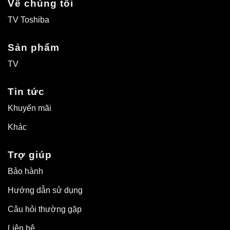
Về chúng tôi
Wilds!
TV
lớn
TV Toshiba
nhất
từ
trước
Sản phẩm
đến
nay
TV
với
công
nghệ
Tin tức
hiển
thị
Khuyến mãi
thế
hệ
Khác
mới
Trợ giúp
Bảo hành
Hướng dẫn sử dụng
Câu hỏi thường gặp
Liên hệ