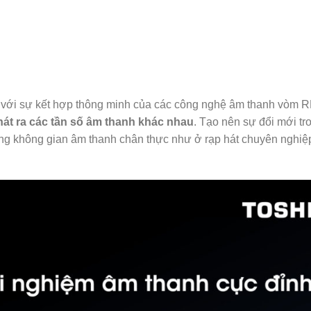
e với sự kết hợp thông minh của các công nghệ âm thanh vòm
hát ra các tần số âm thanh khác nhau
. Tạo nên sự đổi mới t
ng không gian âm thanh chân thực như ở rạp hát chuyên nghiệ