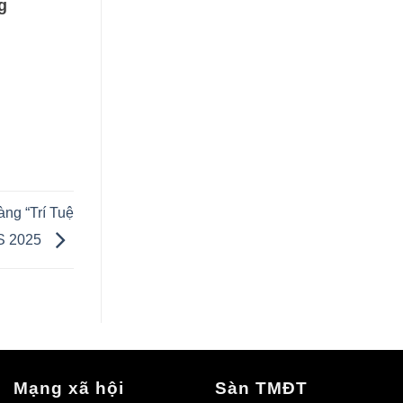
g
ng “Trí Tuệ
ES 2025
Mạng xã hội
Sàn TMĐT