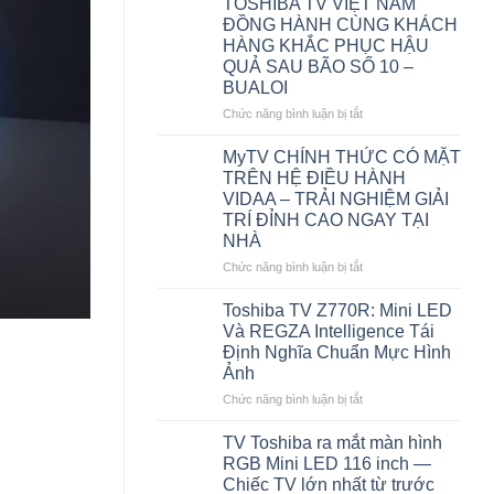
TOSHIBA TV VIỆT NAM
CES
Hình,
ĐỒNG HÀNH CÙNG KHÁCH
2026
Một
HÀNG KHẮC PHỤC HẬU
Nâng
Tuyệt
QUẢ SAU BÃO SỐ 10 –
tầm
Tác
BUALOI
Hình
Cùng
ảnh,
REGZA
ở
Chức năng bình luận bị tắt
Âm
Toshiba
TOSHIBA
thanh
TV
TV
MyTV CHÍNH THỨC CÓ MẶT
và
tôn
VIỆT
TRÊN HỆ ĐIỀU HÀNH
Khám
vinh
NAM
VIDAA – TRẢI NGHIỆM GIẢI
phá
tinh
ĐỒNG
TRÍ ĐỈNH CAO NGAY TẠI
Nội
hoa
HÀNH
dung
NHÀ
điện
CÙNG
với
ảnh
KHÁCH
ở
Chức năng bình luận bị tắt
Trí
tại
HÀNG
MyTV
tuệ
Liên
KHẮC
CHÍNH
Toshiba TV Z770R: Mini LED
Nhân
hoan
PHỤC
THỨC
Và REGZA Intelligence Tái
tạo
Phim
HẬU
CÓ
Định Nghĩa Chuẩn Mực Hình
(AI)
Quốc
QUẢ
MẶT
Ảnh
tế
SAU
TRÊN
Tokyo
BÃO
HỆ
ở
Chức năng bình luận bị tắt
SỐ
ĐIỀU
Toshiba
10
HÀNH
TV
TV Toshiba ra mắt màn hình
–
VIDAA
Z770R:
RGB Mini LED 116 inch —
BUALOI
–
Mini
Chiếc TV lớn nhất từ trước
TRẢI
LED