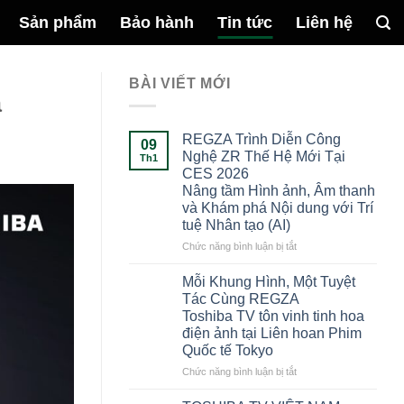
Sản phẩm
Bảo hành
Tin tức
Liên hệ
BÀI VIẾT MỚI
a
REGZA Trình Diễn Công
09
Nghệ ZR Thế Hệ Mới Tại
Th1
CES 2026
Nâng tầm Hình ảnh, Âm thanh
và Khám phá Nội dung với Trí
tuệ Nhân tạo (AI)
ở
Chức năng bình luận bị tắt
REGZA
Trình
Mỗi Khung Hình, Một Tuyệt
Diễn
Tác Cùng REGZA
Công
Toshiba TV tôn vinh tinh hoa
Nghệ
điện ảnh tại Liên hoan Phim
ZR
Quốc tế Tokyo
Thế
Hệ
ở
Chức năng bình luận bị tắt
Mới
Mỗi
Tại
Khung