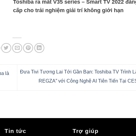
Toshiba ra mắt V35 series – Smart TV 2022 đẳn
cấp cho trải nghiệm giải trí không giới hạn
Đưa Tivi Tương Lai Tới Gần Bạn: Toshiba TV Trình Là
ba là
REGZA” với Công Nghệ AI Tiên Tiến Tại C
Tin tức
Trợ giúp