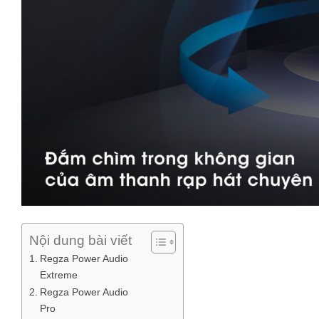
Nội dung bài viết
Regza Power Audio
Extreme
Regza Power Audio
Pro