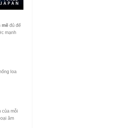
h mẽ
đủ để
sức mạnh
hống loa
h của mỗi
loại âm